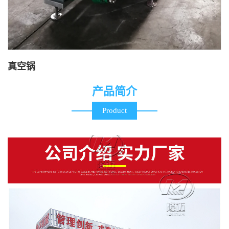
真空锅
产品简介
Product