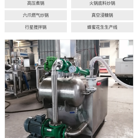
高压煮锅
火锅底料炒锅
六爪燃气炒锅
真空浸糖锅
行星搅拌锅
蜂蜜花生生产线